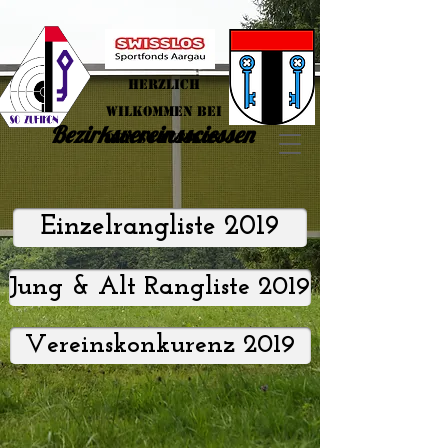
Herzlich
Wilkommen bei
Bezirksvereinssciessen
der SG Zufikon
Einzelrangliste 2019
Jung & Alt Rangliste 2019
Vereinskonkurenz 2019