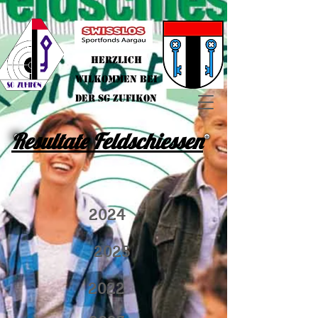
Herzlich
Wilkommen bei
der SG Zufikon
Resultate Feldschiessen
2024
2025
2022