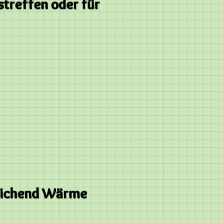
streffen oder für
ür ausreichend Wärme