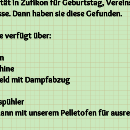
ität in Zufikon für Geburtstag, Verein
sse.
Dann haben sie diese Gefunden.
 verfügt über:
en
hine
feld mit Dampfabzug
spühler
ge kann mit unserem Pelletofen f